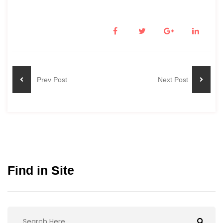
Prev Post
Next Post
Find in Site